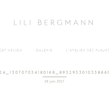
LILI BERGMANN
SET DESIGN
GALERIE
L’ATELIER DES FLEUR
24_130707034180168_89529530103386
28 juin 2017