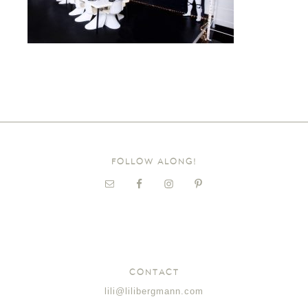
FOLLOW ALONG!
CONTACT
lili@lilibergmann.com