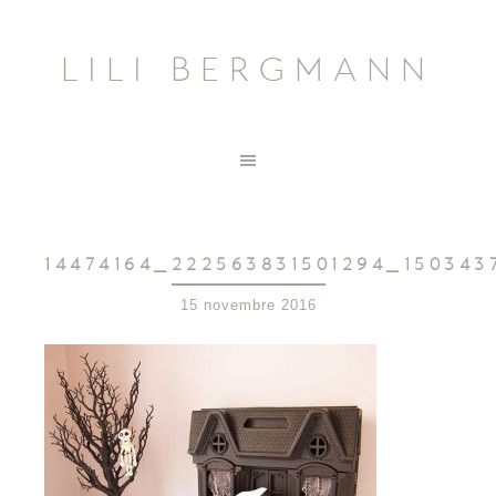
LILI BERGMANN
14474164_222563831501294_150343
15 novembre 2016