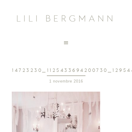
LILI BERGMANN
14723230_1125433694200730_1295
1 novembre 2016